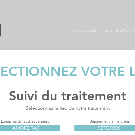
A C C U E I L
O S T É O P A T 
Alexandre
LECTIONNEZ VOTRE L
Suivi du traitement
Sélectionnez le lieu de votre traitement
Lundi, mardi, jeudi et vendredi
Uniquement le mercredi
AMOREIRAS
SETE RIOS