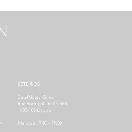
N
SETE RIOS
SetePilates Clinic
Rua Portugal Durão 36B,
1600-186 Lisboa
-
Mercredi: 9:00 - 19:00